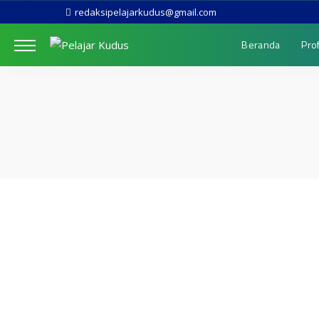
redaksipelajarkudus@gmail.com
Beranda
Prof