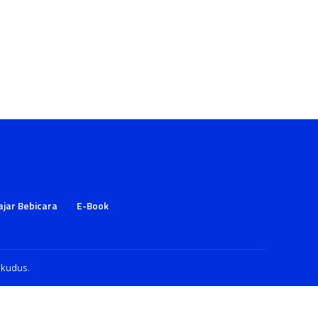
ajar Bebicara
E-Book
ukudus.