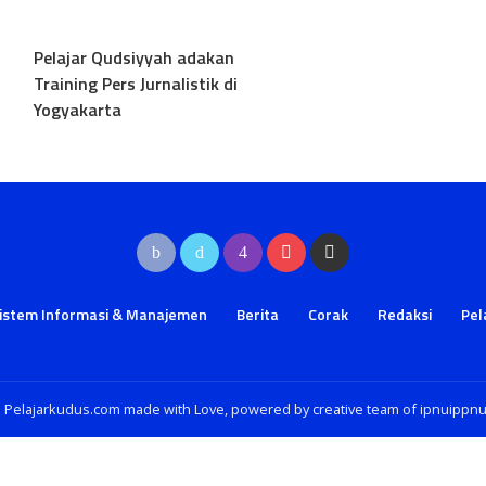
Pelajar Qudsiyyah adakan
Training Pers Jurnalistik di
Yogyakarta
istem Informasi & Manajemen
Berita
Corak
Redaksi
Pel
 Pelajarkudus.com made with Love, powered by creative team of ipnuippn