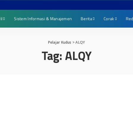
il
Sistem Informasi & Manajemen
Berita
Corak
Red
Pelajar Kudus
>
ALQY
Tag:
ALQY