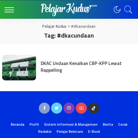
Pelajar Kudus
>
#dkacundaan
Tag:
#dkacundaan
DKAC Undaan Kenalkan CBP-KPP Lewat
Rappelling
Beranda
Profil
Sistem Informasi & Manajemen
Berita
Corak
Redaksi
Pelajar Bebicara
E-Book