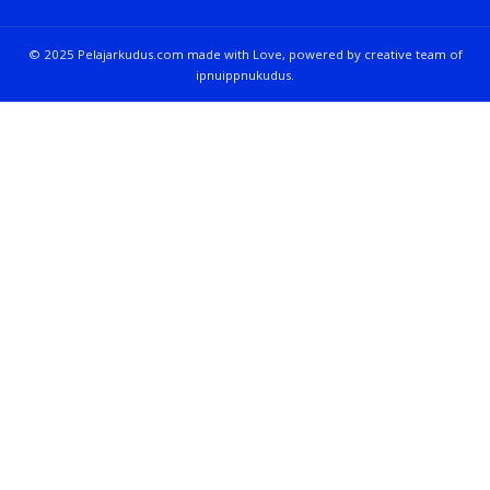
© 2025 Pelajarkudus.com made with Love, powered by creative team of
ipnuippnukudus.