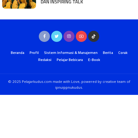
DAN INSPIRING TALK
Beranda
Profil
Sistem Informasi & Manajemen
Berita
Corak
Redaksi
Pelajar Bebicara
E-Book
© 2025 Pelajarkudus.com made with Love, powered by creative team of
ipnuippnukudus.