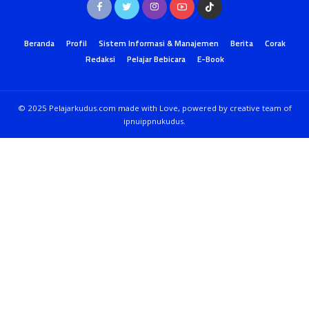
Beranda
Profil
Sistem Informasi & Manajemen
Berita
Corak
Redaksi
Pelajar Bebicara
E-Book
© 2025 Pelajarkudus.com made with Love, powered by creative team of
ipnuippnukudus.