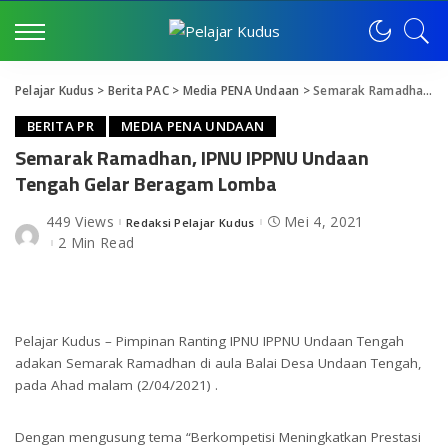
Pelajar Kudus
>
Berita PAC
>
Media PENA Undaan
>
Semarak Ramadhan, IPNU IPPNU Undaan Tengah Gelar Beragam Lomba
BERITA PR
MEDIA PENA UNDAAN
Semarak Ramadhan, IPNU IPPNU Undaan
Tengah Gelar Beragam Lomba
449 Views
Mei 4, 2021
Redaksi Pelajar Kudus
Posted
by
2 Min Read
Pelajar Kudus – Pimpinan Ranting IPNU IPPNU Undaan Tengah
adakan Semarak Ramadhan di aula Balai Desa Undaan Tengah,
pada Ahad malam (2/04/2021) .
Dengan mengusung tema “Berkompetisi Meningkatkan Prestasi