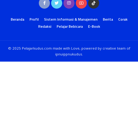
Beranda
Profil
Sistem Informasi & Manajemen
Berita
Corak
Redaksi
Pelajar Bebicara
E-Book
© 2025 Pelajarkudus.com made with Love, powered by creative team of
ipnuippnukudus.