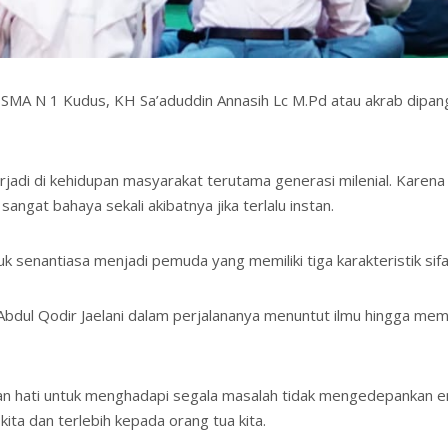
leh SMA N 1 Kudus, KH Sa’aduddin Annasih Lc M.Pd atau akrab dip
di di kehidupan masyarakat terutama generasi milenial. Karena ti
angat bahaya sekali akibatnya jika terlalu instan.
senantiasa menjadi pemuda yang memiliki tiga karakteristik sifat 
h Abdul Qodir Jaelani dalam perjalananya menuntut ilmu hingga 
han hati untuk menghadapi segala masalah tidak mengedepankan em
 kita dan terlebih kepada orang tua kita.