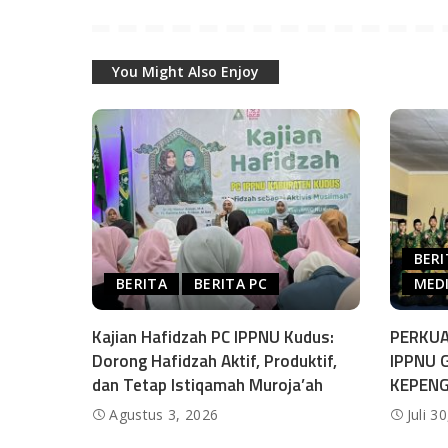
You Might Also Enjoy
BERI
BERITA
BERITA PC
MEDI
Kajian Hafidzah PC IPPNU Kudus:
PERKUA
Dorong Hafidzah Aktif, Produktif,
IPPNU 
dan Tetap Istiqamah Muroja’ah
KEPEN
Agustus 3, 2026
Juli 3