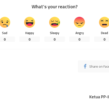
What’s your reaction?
Sad
Happy
Sleepy
Angry
Dead
0
0
0
0
0
Share on Fa
Ketua PP-