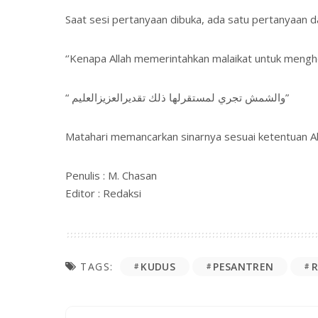
Saat sesi pertanyaan dibuka, ada satu pertanyaan d
‘’Kenapa Allah memerintahkan malaikat untuk mengh
“ والشمش تجري لمستقرلها ذلك تقديرالعزيزالعليم”
Matahari memancarkan sinarnya sesuai ketentuan Al
Penulis : M. Chasan
Editor : Redaksi
KUDUS
PESANTREN
TAGS: