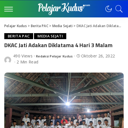
Pelajar Kudus
>
Berita PAC
>
Media Sejati
>
DKAC Jati Adakan Diklatama 4 Hari 3 Malam
BERITA PAC
MEDIA SEJATI
DKAC Jati Adakan Diklatama 4 Hari 3 Malam
490 Views
Oktober 26, 2022
Redaksi Pelajar Kudus
Posted
by
2 Min Read