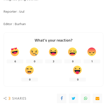
Reporter : Izul
Editor : Burhan
What’s your reaction?
6
0
3
0
1
0
0
3
SHARES