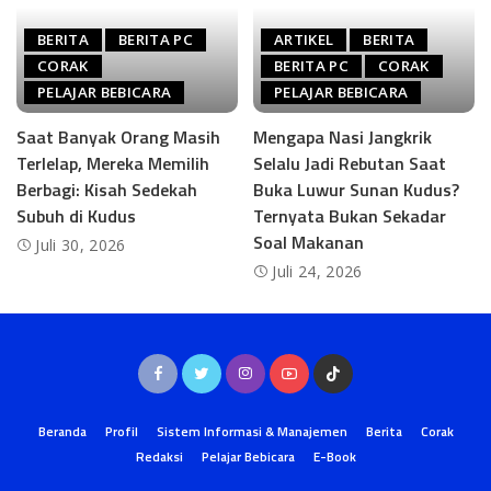
BERITA
BERITA PC
ARTIKEL
BERITA
CORAK
BERITA PC
CORAK
PELAJAR BEBICARA
PELAJAR BEBICARA
Saat Banyak Orang Masih
Mengapa Nasi Jangkrik
Terlelap, Mereka Memilih
Selalu Jadi Rebutan Saat
Berbagi: Kisah Sedekah
Buka Luwur Sunan Kudus?
Subuh di Kudus
Ternyata Bukan Sekadar
Soal Makanan
Juli 30, 2026
Juli 24, 2026
Beranda
Profil
Sistem Informasi & Manajemen
Berita
Corak
Redaksi
Pelajar Bebicara
E-Book