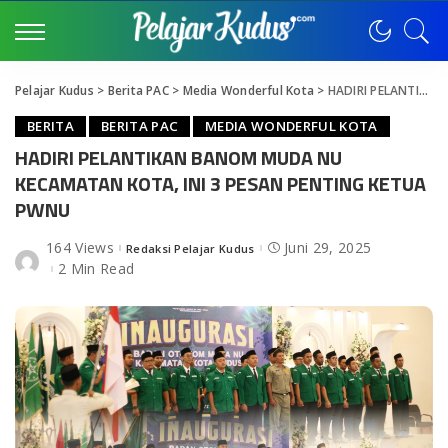
Pelajar Kudus
>
Berita PAC
>
Media Wonderful Kota
>
HADIRI PELANTIKAN BANOM MUDA NU KECAMATAN KOTA, INI 3 PESAN PENTING KETUA PWNU
BERITA
BERITA PAC
MEDIA WONDERFUL KOTA
HADIRI PELANTIKAN BANOM MUDA NU
KECAMATAN KOTA, INI 3 PESAN PENTING KETUA
PWNU
164 Views
Juni 29, 2025
Redaksi Pelajar Kudus
Posted
by
2 Min Read