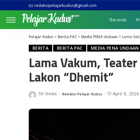
redaksipelajarkudus@gmail.com
Beranda
Pr
Pelajar Kudus
>
Berita PAC
>
Media PENA Undaan
>
Lama Vak
BERITA
BERITA PAC
MEDIA PENA UNDAAN
Lama Vakum, Teater
Lakon “Dhemit”
59 Views
April 9, 2026
Redaksi Pelajar Kudus
Posted
by