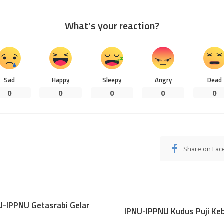
What’s your reaction?
Sad
Happy
Sleepy
Angry
Dead
0
0
0
0
0
Share on Fa
-IPPNU Getasrabi Gelar
IPNU-IPPNU Kudus Puji Keb