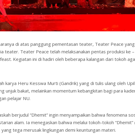
 suaranya di atas panggung pementasan teater, Teater Peace ya
nia teater. Teater Peace telah melaksanakan pentas produksi ke 
st. Kegiatan ini di hadiri oleh beberapa kalangan dari tokoh a
h karya Heru Kesswa Murti (Gandrik) yang di tulis ulang oleh Upil
jang unjuk bakat, melainkan momentum kebangkitan bagi para kad
gan pelajar NU.
 naskah berjudul “Dhemit” ingin menyampaikan bahwa fenomena sosi
estarian alam. Ia menegaskan bahwa melalui tokoh-tokoh “Dhemit”
yang tega merusak lingkungan demi keuntungan materi.