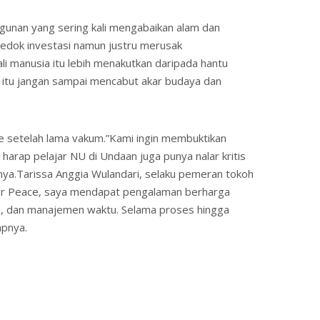
gunan yang sering kali mengabaikan alam dan
k kedok investasi namun justru merusak
ali manusia itu lebih menakutkan daripada hantu
 itu jangan sampai mencabut akar budaya dan
setelah lama vakum.”Kami ingin membuktikan
rap pelajar NU di Undaan juga punya nalar kritis
rnya.Tarissa Anggia Wulandari, selaku pemeran tokoh
ater Peace, saya mendapat pengalaman berharga
n, dan manajemen waktu. Selama proses hingga
apnya.