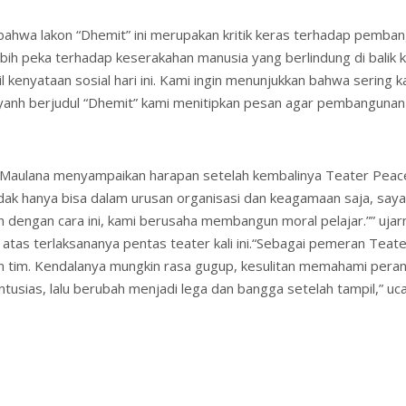
ahwa lakon “Dhemit” ini merupakan kritik keras terhadap pemban
k lebih peka terhadap keserakahan manusia yang berlindung di bali
l kenyataan sosial hari ini. Kami ingin menunjukkan bahwa sering k
 yanh berjudul “Dhemit” kami menitipkan pesan agar pembangunan
ulana menyampaikan harapan setelah kembalinya Teater Peace 
 hanya bisa dalam urusan organisasi dan keagamaan saja, saya ha
kin dengan cara ini, kami berusaha membangun moral pelajar.”” uja
atas terlaksananya pentas teater kali ini.“Sebagai pemeran Te
 tim. Kendalanya mungkin rasa gugup, kesulitan memahami pera
usias, lalu berubah menjadi lega dan bangga setelah tampil,” uc