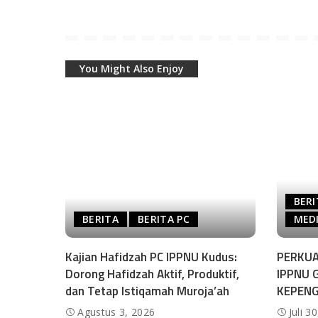
You Might Also Enjoy
BERI
BERITA
BERITA PC
MEDI
Kajian Hafidzah PC IPPNU Kudus:
PERKUA
Dorong Hafidzah Aktif, Produktif,
IPPNU 
dan Tetap Istiqamah Muroja’ah
KEPEN
Agustus 3, 2026
Juli 3