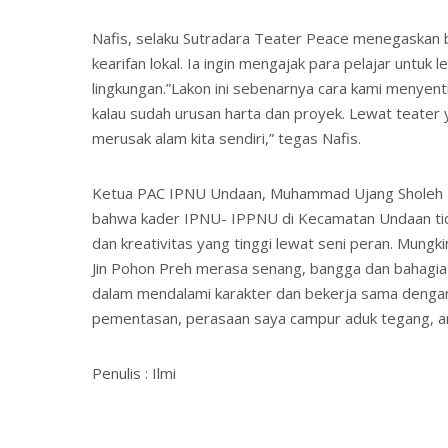
Nafis, selaku Sutradara Teater Peace menegaskan b
kearifan lokal. Ia ingin mengajak para pelajar untu
lingkungan.”Lakon ini sebenarnya cara kami menyenti
kalau sudah urusan harta dan proyek. Lewat teater
merusak alam kita sendiri,” tegas Nafis.
Ketua PAC IPNU Undaan, Muhammad Ujang Sholeh Ma
bahwa kader IPNU- IPPNU di Kecamatan Undaan tidak
dan kreativitas yang tinggi lewat seni peran. Mung
Jin Pohon Preh merasa senang, bangga dan bahagia 
dalam mendalami karakter dan bekerja sama dengan
pementasan, perasaan saya campur aduk tegang, ant
Penulis : Ilmi