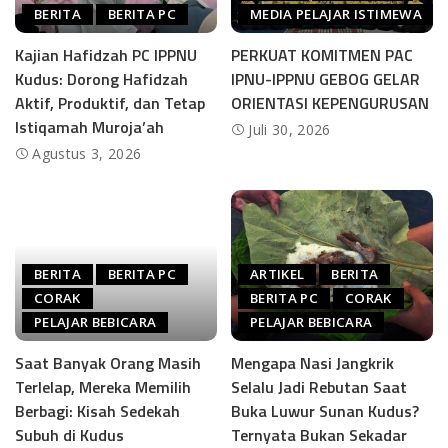
BERITA
BERITA PC
MEDIA PELAJAR ISTIMEWA
Kajian Hafidzah PC IPPNU
PERKUAT KOMITMEN PAC
Kudus: Dorong Hafidzah
IPNU-IPPNU GEBOG GELAR
Aktif, Produktif, dan Tetap
ORIENTASI KEPENGURUSAN
Istiqamah Muroja’ah
Juli 30, 2026
Agustus 3, 2026
BERITA
BERITA PC
ARTIKEL
BERITA
CORAK
BERITA PC
CORAK
PELAJAR BEBICARA
PELAJAR BEBICARA
Saat Banyak Orang Masih
Mengapa Nasi Jangkrik
Terlelap, Mereka Memilih
Selalu Jadi Rebutan Saat
Berbagi: Kisah Sedekah
Buka Luwur Sunan Kudus?
Subuh di Kudus
Ternyata Bukan Sekadar