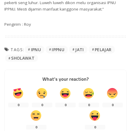
pekerti seng luhur. Luweh luweh dikon melu organisasi IPNU
IPPNU. Mesti dijamin manfaat kanggone masyarakat.”
Pengirim : Roy
IPNU
IPPNU
JATI
PELAJAR
TAGS:
SHOLAWAT
What’s your reaction?
0
0
0
0
0
0
0