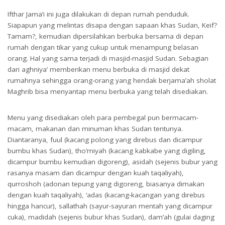
Ifthar Jama’i ini juga dilakukan di depan rumah penduduk.
Siapapun yang melintas disapa dengan sapaan khas Sudan, Keif?
Tamam?, kemudian dipersilahkan berbuka bersama di depan
rumah dengan tikar yang cukup untuk menampung belasan
orang. Hal yang sama terjadi di masjid-masjid Sudan. Sebagian
dari aghniya’ memberikan menu berbuka di masjid dekat
rumahnya sehingga orang-orang yang hendak berjama’ah sholat
Maghrib bisa menyantap menu berbuka yang telah disediakan.
Menu yang disediakan oleh para pembegal pun bermacam-
macam, makanan dan minuman khas Sudan tentunya.
Diantaranya, fuul (kacang polong yang direbus dan dicampur
bumbu khas Sudan), tho’miyah (kacang kabkabe yang digiling,
dicampur bumbu kemudian digoreng), asidah (sejenis bubur yang
rasanya masam dan dicampur dengan kuah taqaliyah),
qurroshoh (adonan tepung yang digoreng, biasanya dimakan
dengan kuah taqaliyah), ‘adas (kacang-kacangan yang direbus
hingga hancur), sallathah (sayur-sayuran mentah yang dicampur
cuka), madidah (sejenis bubur khas Sudan), dam’ah (gulai daging