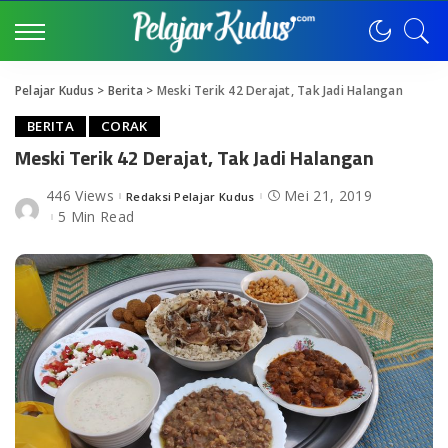
Pelajar Kudus
>
Berita
>
Meski Terik 42 Derajat, Tak Jadi Halangan
BERITA
CORAK
Meski Terik 42 Derajat, Tak Jadi Halangan
446 Views
Mei 21, 2019
Redaksi Pelajar Kudus
Posted
by
5 Min Read