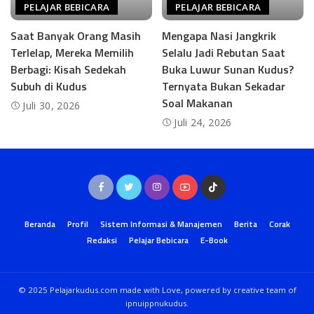
PELAJAR BEBICARA
PELAJAR BEBICARA
Saat Banyak Orang Masih
Mengapa Nasi Jangkrik
Terlelap, Mereka Memilih
Selalu Jadi Rebutan Saat
Berbagi: Kisah Sedekah
Buka Luwur Sunan Kudus?
Subuh di Kudus
Ternyata Bukan Sekadar
Soal Makanan
Juli 30, 2026
Juli 24, 2026
Beranda
Profil
Sistem Informasi & Manajemen
Berita
Corak
Redaksi
Pelajar Bebicara
E-Book
© 2025 Pelajarkudus.com made with Love, powered by creative team of
ipnuippnukudus.