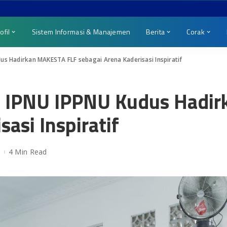
ofil
Sistem Informasi & Manajemen
Berita
Corak
us Hadirkan MAKESTA FLF sebagai Arena Kaderisasi Inspiratif
C IPNU IPPNU Kudus Hadi
asi Inspiratif
6
4 Min Read