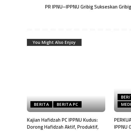
PR IPNU–IPPNU Gribig Sukseskan Gribi
You Might Also Enjoy
BERI
BERITA
BERITA PC
MEDI
Kajian Hafidzah PC IPPNU Kudus:
PERKUA
Dorong Hafidzah Aktif, Produktif,
IPPNU 