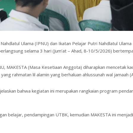
r Nahdlatul Ulama (IPNU) dan Ikatan Pelajar Putri Nahdlatul U
berlangsung selama 3 hari (Jum’at – Ahad, 8-10/5/2026) bertempa
NU, MAKESTA (Masa Kesetiaan Anggota) diharapkan mencetak ka
ng rahmatan lil alamin yang berhaluan ahlussunah wal jamaah (A
njelaskan bahwa kegiatan ini merupakan rangkaian program pend
gan belajar, pendampingan UTBK, kemudian MAKESTA ini menjadi 