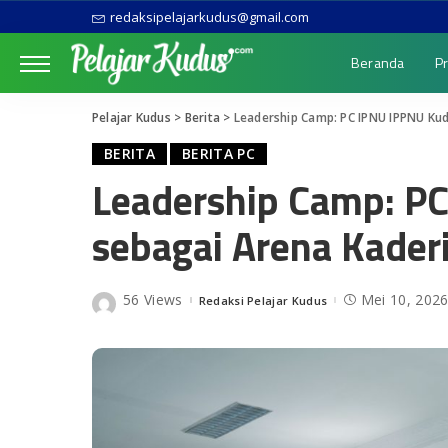
redaksipelajarkudus@gmail.com
Beranda
Pr
Pelajar Kudus
>
Berita
>
Leadership Camp: PC IPNU IPPNU Kud
BERITA
BERITA PC
Leadership Camp: P
sebagai Arena Kaderis
56 Views
Mei 10, 202
Redaksi Pelajar Kudus
Posted
by