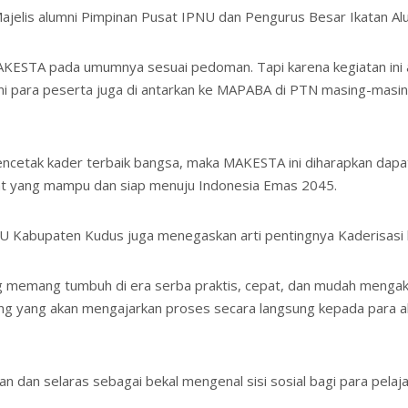
 Majelis alumni Pimpinan Pusat IPNU dan Pengurus Besar Ikatan Al
KESTA pada umumnya sesuai pedoman. Tapi karena kegiatan ini a
ini para peserta juga di antarkan ke MAPABA di PTN masing-masing
cetak kader terbaik bangsa, maka MAKESTA ini diharapkan dapa
at yang mampu dan siap menuju Indonesia Emas 2045.
 NU Kabupaten Kudus juga menegaskan arti pentingnya Kaderisasi b
g memang tumbuh di era serba praktis, cepat, dan mudah mengaks
jang yang akan mengajarkan proses secara langsung kepada para 
 dan selaras sebagai bekal mengenal sisi sosial bagi para pelajar