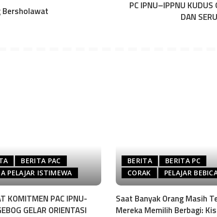
PC IPNU–IPPNU KUDUS 
g Bersholawat
DAN SERU
TA
BERITA PAC
BERITA
BERITA PC
A PELAJAR ISTIMEWA
CORAK
PELAJAR BEBIC
T KOMITMEN PAC IPNU-
Saat Banyak Orang Masih Te
GEBOG GELAR ORIENTASI
Mereka Memilih Berbagi: Ki