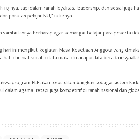
 IQ nya, tapi dalam ranah loyalitas, leadership, dan sosial juga 
dan panutan pelajar NU,” tuturnya.
sambutannya berharap agar semangat belajar para peserta tida
g hari ini mengikuti kegiatan Masa Kesetiaan Anggota yang dim
ika hati dan niat sudah ditata maka dimanapun kita berada insya
hwa program FLF akan terus dikembangkan sebagai sistem kaderi
l dalam agama, tetapi juga kompetitif di ranah nasional dan globa