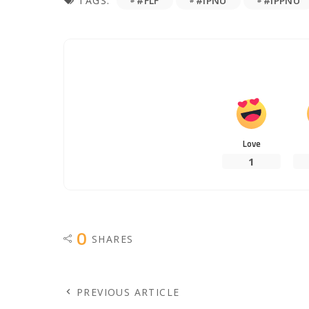
#FLF
#IPNU
#IPPNU
TAGS:
Love
1
0
SHARES
PREVIOUS ARTICLE