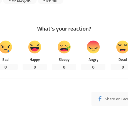
#PELAJAR
#PMII
What’s your reaction?
Sad
Happy
Sleepy
Angry
Dead
0
0
0
0
0
Share on Fa