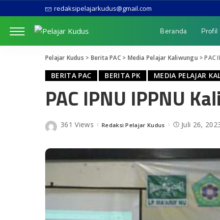
redaksipelajarkudus@gmail.com
Beranda
Profil
Pelajar Kudus
>
Berita PAC
>
Media Pelajar Kaliwungu
>
PAC 
BERITA PAC
BERITA PK
MEDIA PELAJAR K
PAC IPNU IPPNU Kal
361 Views
Juli 26, 202
Redaksi Pelajar Kudus
Posted
by