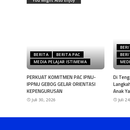
You Might Also Enjoy
BERI
BERITA
BERITA PAC
BERI
MEDIA PELAJAR ISTIMEWA
MEDI
PERKUAT KOMITMEN PAC IPNU-
Di Ten
IPPNU GEBOG GELAR ORIENTASI
Langkah
KEPENGURUSAN
Anak Ya
Juli 30, 2026
Juli 2