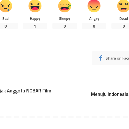
Sad
Happy
Sleepy
Angry
Dead
0
1
0
0
0
Share on Fa
Ajak Anggota NOBAR Film
Menuju Indonesia 