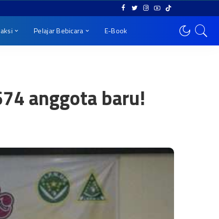
aksi
Pelajar Bebicara
E-Book
74 anggota baru!