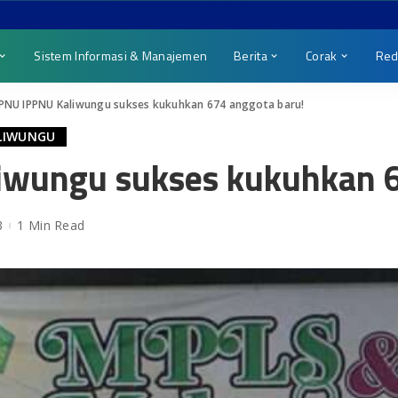
Sistem Informasi & Manajemen
Berita
Corak
Red
IPNU IPPNU Kaliwungu sukses kukuhkan 674 anggota baru!
ALIWUNGU
iwungu sukses kukuhkan 6
3
1 Min Read