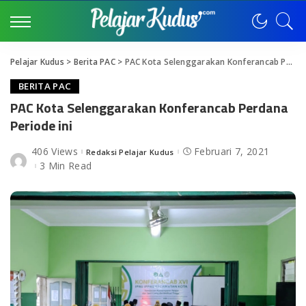
Pelajar Kudus
>
Berita PAC
>
PAC Kota Selenggarakan Konferancab Perdana Periode ini
BERITA PAC
PAC Kota Selenggarakan Konferancab Perdana
Periode ini
406 Views
Februari 7, 2021
Redaksi Pelajar Kudus
Posted
by
3 Min Read