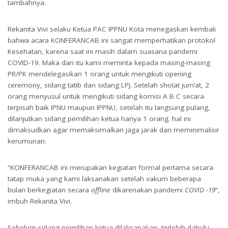
tambahnya.
Rekanita Vivi selaku Ketua PAC IPPNU Kota menegaskan kembali
bahwa acara KONFERANCAB ini sangat memperhatikan protokol
Kesehatan, karena saat ini masih dalam suasana pandemi
COVID-19. Maka dari itu kami meminta kepada masing-masing
PR/PK mendelegasikan 1 orang untuk mengikuti opening
ceremony, sidang tatib dan sidang LPJ. Setelah sholat jum’at, 2
orang menyusul untuk mengikuti sidang komisi A B C secara
terpisah baik IPNU maupun IPPNU, setelah itu langsung pulang,
dilanjutkan sidang pemilihan ketua hanya 1 orang. hal ini
dimaksudkan agar memaksimalkan jaga jarak dan meminimalisir
kerumunan.
“KONFERANCAB ini merupakan kegiatan formal pertama secara
tatap muka yang kami laksanakan setelah vakum beberapa
bulan berkegiatan secara
offline
dikarenakan pandemi
COVID
-19
”,
imbuh Rekanita Vivi.
Sebelum sidang pemilihan ketua dilaksanakan, terlebih dahulu