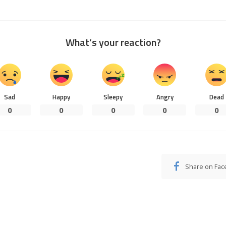
What’s your reaction?
Sad
Happy
Sleepy
Angry
Dead
0
0
0
0
0
Share on Fa