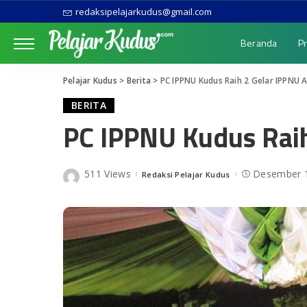
redaksipelajarkudus@gmail.com
Beranda
Pr
Pelajar Kudus
>
Berita
>
PC IPPNU Kudus Raih 2 Gelar IPPNU 
BERITA
PC IPPNU Kudus Rai
511 Views
Desember 1
Redaksi Pelajar Kudus
Posted
by