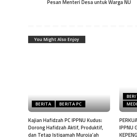
Pesan Menteri Desa untuk Warga NU
You Might Also Enjoy
BERI
BERITA
BERITA PC
MEDI
Kajian Hafidzah PC IPPNU Kudus:
PERKUA
Dorong Hafidzah Aktif, Produktif,
IPPNU 
dan Tetap Istiqamah Muroja’ah
KEPEN