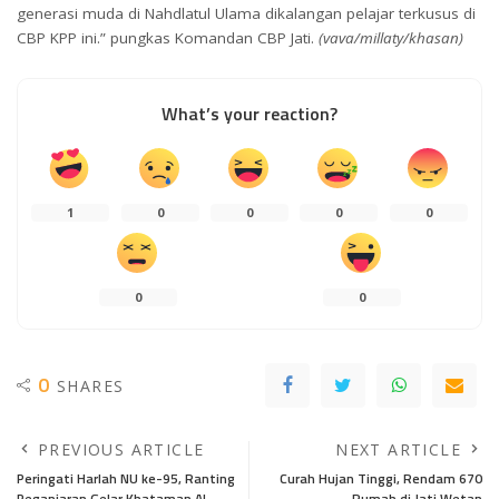
generasi muda di Nahdlatul Ulama dikalangan pelajar terkusus di
CBP KPP ini.” pungkas Komandan CBP Jati.
(vava/millaty/khasan)
What’s your reaction?
1
0
0
0
0
0
0
0
SHARES
PREVIOUS ARTICLE
NEXT ARTICLE
Peringati Harlah NU ke-95, Ranting
Curah Hujan Tinggi, Rendam 670
Peganjaran Gelar Khataman Al
Rumah di Jati Wetan