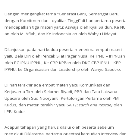
Dengan mengangkat tema “Generasi Baru, Semangat Baru,
dengan Komitmen dan Loyalitas Tinggi” di hari pertama peserta
mendapatkan tiga materi yaitu; Aswaja oleh Kyai Sa`dun, Ke NU
an oleh M. Aflah, dan Ke Indonesia an oleh Wahyu Hidayat.
Dilanjutkan pada hari kedua peserta menerima empat materi
yaitu Bela Diri oleh Pencak Silat Pagar Nusa, Ke IPNU – IPPNUan
oleh PC IPNU-IPPNU, Ke CBP-KPPan oleh DKC CBP IPNU – KPP
IPPNU, ke Organisasian dan Leadership oleh Wahyu Saputro.
Di hari terakhir ada empat materi yaitu Komunikasi dan
Kerjasama Tim oleh Selamet Riyadi, PBB dan Tata Laksana
Upacara oleh Suci Nooryanti, Pertolongan Pertama oleh PMI
Kudus, dan materi terakhir yaitu SAR
(Search and Rescue)
oleh
LPBI Kudus.
Adapun tahapan yang harus dilalui oleh peserta sebelum
mengikuti Diklatama; pertama orientasi kemudian interview dan