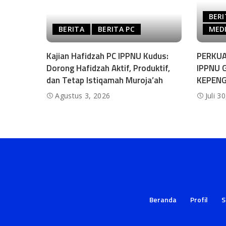
BERI
BERITA
BERITA PC
MEDI
Kajian Hafidzah PC IPPNU Kudus:
PERKUA
Dorong Hafidzah Aktif, Produktif,
IPPNU 
dan Tetap Istiqamah Muroja’ah
KEPEN
Agustus 3, 2026
Juli 3
Beranda
Profil
S