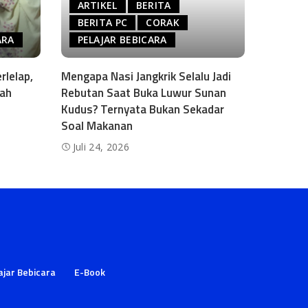
ARTIKEL
BERITA
BERITA PC
CORAK
ARA
PELAJAR BEBICARA
rlelap,
Mengapa Nasi Jangkrik Selalu Jadi
sah
Rebutan Saat Buka Luwur Sunan
Kudus? Ternyata Bukan Sekadar
Soal Makanan
Juli 24, 2026
ajar Bebicara
E-Book