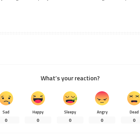
What’s your reaction?
Sad
Happy
Sleepy
Angry
Dead
0
0
0
0
0