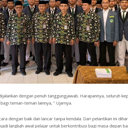
dijalankan dengan penuh tanggungjawab. Harapannya, seluruh ke
bagi teman-teman lainnya, ” Ujarnya.
 acara dengan baik dan lancar tanpa kendala. Dari pelantikan ini
njadi langkah awal pelajar untuk berkontribusi bagi masa depan b