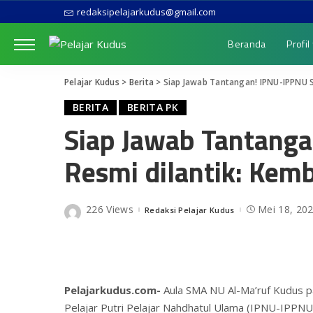
redaksipelajarkudus@gmail.com
Beranda
Profil
Pelajar Kudus
>
Berita
>
Siap Jawab Tantangan! IPNU-IPPNU S
BERITA
BERITA PK
Siap Jawab Tantang
Resmi dilantik: Kemb
226 Views
Mei 18, 20
Redaksi Pelajar Kudus
Posted
by
Pelajarkudus.com-
Aula SMA NU Al-Ma’ruf Kudus pa
Pelajar Putri Pelajar Nahdhatul Ulama (IPNU-IPPNU)