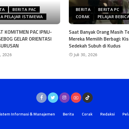
TA
BERITA PAC
BERITA
BERITA PC
A PELAJAR ISTIMEWA
CORAK
PELAJAR BEBIC
T KOMITMEN PAC IPNU-
Saat Banyak Orang Masih Te
GEBOG GELAR ORIENTASI
Mereka Memilih Berbagi: Ki
GURUSAN
Sedekah Subuh di Kudus
0, 2026
Juli 30, 2026
istem Informasi & Manajemen
Berita
Corak
Redaksi
Pel