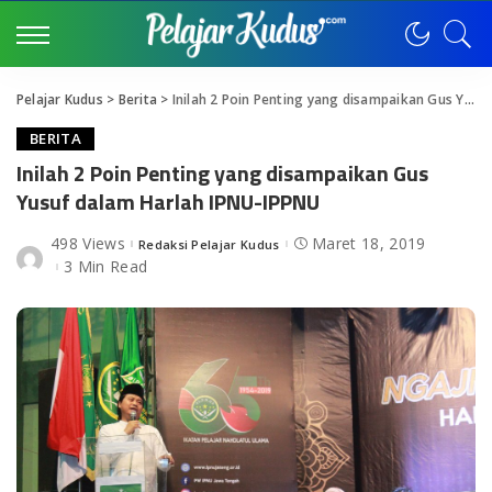
Pelajar Kudus
>
Berita
>
Inilah 2 Poin Penting yang disampaikan Gus Yusuf dalam Harlah IPNU-IPPNU
BERITA
Inilah 2 Poin Penting yang disampaikan Gus
Yusuf dalam Harlah IPNU-IPPNU
498 Views
Maret 18, 2019
Redaksi Pelajar Kudus
Posted
by
3 Min Read