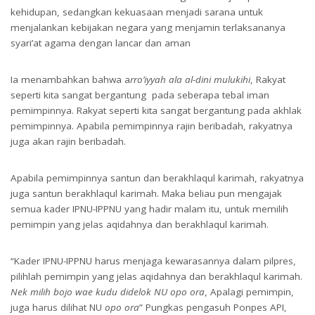
kehidupan, sedangkan kekuasaan menjadi sarana untuk
menjalankan kebijakan negara yang menjamin terlaksananya
syari’at agama dengan lancar dan aman
Ia menambahkan bahwa a
rro’iyyah ala al-dini mulukihi
, Rakyat
seperti kita sangat bergantung pada seberapa tebal iman
pemimpinnya. Rakyat seperti kita sangat bergantung pada akhlak
pemimpinnya. Apabila pemimpinnya rajin beribadah, rakyatnya
juga akan rajin beribadah.
Apabila pemimpinnya santun dan berakhlaqul karimah, rakyatnya
juga santun berakhlaqul karimah. Maka beliau pun mengajak
semua kader IPNU-IPPNU yang hadir malam itu, untuk memilih
pemimpin yang jelas aqidahnya dan berakhlaqul karimah.
“Kader IPNU-IPPNU harus menjaga kewarasannya dalam pilpres,
pilihlah pemimpin yang jelas aqidahnya dan berakhlaqul karimah.
Nek milih bojo wae kudu didelok NU opo ora
, Apalagi pemimpin,
juga harus dilihat NU
opo ora
” Pungkas pengasuh Ponpes API,