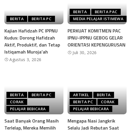
BERITA
BERITA PAC
BERITA
BERITA PC
MEDIA PELAJAR ISTIMEWA
Kajian Hafidzah PC IPPNU
PERKUAT KOMITMEN PAC
Kudus: Dorong Hafidzah
IPNU-IPPNU GEBOG GELAR
Aktif, Produktif, dan Tetap
ORIENTASI KEPENGURUSAN
Istiqamah Muroja’ah
Juli 30, 2026
Agustus 3, 2026
BERITA
BERITA PC
ARTIKEL
BERITA
CORAK
BERITA PC
CORAK
PELAJAR BEBICARA
PELAJAR BEBICARA
Saat Banyak Orang Masih
Mengapa Nasi Jangkrik
Terlelap, Mereka Memilih
Selalu Jadi Rebutan Saat