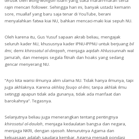
terusik oleh
wong-wongan
Islam yang suka marah-marah serta
rajin mencari follower. Sehingga hari ini, banyak ustadz kemarin
sore, muallaf yang baru saja tenar di YouTube, berani
menyalahkan fatwa kiai NU, bahkan mencaci-maki kiai sepuh NU.
Oleh karena itu, Gus Yusuf sapaan akrab beliau, mengajak
seluruh kader NU, khususnya kader IPNU-IPPNU untuk berjuang
bil
ilmi
, demi
khirosatul al-diniyyah
, menjaga aqidah Ahlussunnah wal
Jama’ah, dan menepis segala fitnah dan hoaks yang sedang
gencar menyerang NU.
“Ayo kita warisi ilmunya alim ulama NU. Tidak hanya ilmunya, tapi
juga akhlaknya. Karena
akhlaq fauqo al-ilmi
, tanpa akhlak ilmu
setinggi apapun tidak ada gunanya, tidak ada manfaat dan
barokahnya”. Tegasnya.
Selanjutnya beliau juga menerangkan tentang pentingnya
khirosatul al-daulah
, menjaga kedaulatan bangsa dan negara,
menjaga NKRI, dengan
siyasah
. Menurutnya Agama dan
kekuasaan adalah saudara kembar. Agama menjadi pondasi