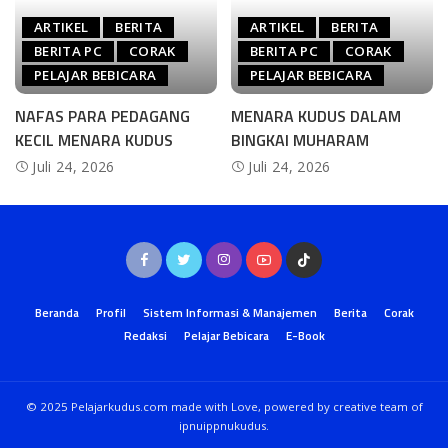
ARTIKEL
BERITA
ARTIKEL
BERITA
BERITA PC
CORAK
BERITA PC
CORAK
PELAJAR BEBICARA
PELAJAR BEBICARA
NAFAS PARA PEDAGANG
MENARA KUDUS DALAM
KECIL MENARA KUDUS
BINGKAI MUHARAM
Juli 24, 2026
Juli 24, 2026
Beranda
Profil
Sistem Informasi & Manajemen
Berita
Corak
Redaksi
Pelajar Bebicara
E-Book
© 2025 Pelajarkudus.com made with Love, powered by creative team of
ipnuippnukudus.